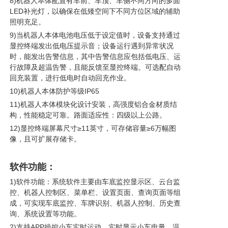
8)机器人本体配置有车前、车顶、车侧不同方向的多面
LED补光灯，以确保在低矮空间下不同方位区域的辅助
照明充足。
9)当机器人本体电池电压低于设定值时，设备支持通过
显控终端发出低电压提示音；设备运行遇到异常状况
时，能发出告警信息，其中告警信息应包括低电压、运
行故障及超温告警，且能反馈至显控终端。可选配自动
回充装置，进行低电时自动回充作业。
10)机器人本体防护等级IP65
11)机器人本体模块化设计安装，高强度铝合金材质结
构，性能稳定可靠。路面适应性：四级以上公路。
12)显控终端屏幕尺寸≥11英寸，可存储容量≥6万幅图
像，且可扩展存储卡。
软件功能：
1)软件功能：系统软件主要由车底监控显示区、云台监
控、机器人控制区、菜单栏、设置页面、查询页面等组
成，可实现车底监控、车牌识别、机器人控制、历史查
询、系统设置等功能。
2)支持APP操控小车实时运动，实时显示小车电量、温