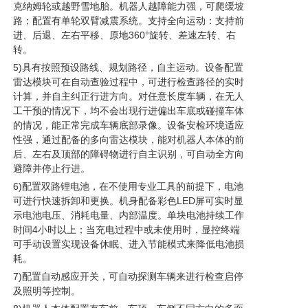
克纳姆轮或越野雪地胎。机器人越障能力强，可爬缓坡
路；配置有单轮双臂减震系统。支持全向运动：支持前
进、后退、左右平移、原地360°旋转、差速左转、右
转。
5)具有按照预设路线、规划路径，自主运动。设备配置
雷达模块可在自动查验过程中，可进行检查路径的实时
计算，并自主纠正行进方向。对任意长度车辆，在无人
工干预的情况下，均不会出现行进偏出车底或碰撞车体
的情况，能正常完成车辆底部录像。设备安检环境适应
性强，通过配备的多向雷达模块，能对机器人本体的前
后、左右及顶部的障碍物进行自主识别，可自动全方向
避障并停止行进。
6)配置双路锂电池，在不使用专业工具的前提下，电池
可进行快速拆卸和更换。机身配备彩色LED屏可实时显
示电池电压、消耗电量、内部温度。单块电池持续工作
时间4小时以上；当充电过程中或未使用时，显控终端
可手动设置实现设备休眠、进入节能模式来降低电池损
耗。
7)配置自动感应开关，可自动探测车辆来进行检查启停
及照明等控制。