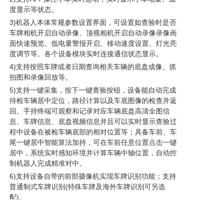
度显示等状态。
3)机器人本体常规参数设置界面，可设置如查验时是否
车牌相机开启自动录像、顶视相机开启自动录像录像画
面快速预览、低电量警报开启、移动速度设置、灯光亮
度调节等。各个设备模块实时连接通信状态显示。
4)支持按照车牌或者日期查询相关车辆的底盘成像、抓
拍图和录像回放等。
5)支持一键采集，按下一键查验按钮，设备能自动完成
待检车辆居中定位，路径计算以及车底图像的检查并返
回。手持终端可观察和记录对应车辆底盘高清全图信
息、车牌信息、底盘视频信息并且可以实时显示查验过
程中设备在被检车辆底部的相对位置等；具备车前、车
尾一键居中智能算法加持，可在车前任意位置点击一键
居中，系统实时感知环境并计算车辆中轴位置，自动控
制机器人完成精准对中。
6)支持设备自带的前部摄像机实现车牌识别功能；支持
普通制式车牌识别(特殊车牌及海外车牌识别可另选
配)。
7)设备支持通过识别车牌号、VIN码(选配功能),与受检
车辆监控图像抓拍、车上人员及物品拍照图片等信息绑