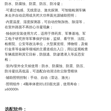
防水、防腐蚀、防震、防压、防冷凝；
·可通过地感、无线雷达、激光探测、可智能检测车辆
来去并自动启用或关闭大功率面光源辅助照明；
·内置温度、湿度探测器，可自动控制加热、除湿等，
在室外路面不再担心冷凝现象；
·独创的安装使用方式，适用于弹药库、军事基地、军
工电子研究所等军事保护目标，监狱、看守所、法院、
检察院、公安等政法单位，大型展览馆、博物馆，及银
行金库等金融等领域的主通道或出入口，用以监视检查
车辆底部和其它目标，防脱逃、防渗透潜入等反恐安
检；
·室内/室外全天候使用：防水、防腐蚀、防震、防压、
防冷凝抗高低温，可选配自动清洁吹尘除雪模块
·辅助照明控制：手动、自动（雷达、激光）
·
照明组件：4颗单体密封LED面光源，使用寿命：
≥60000h
选配软件：