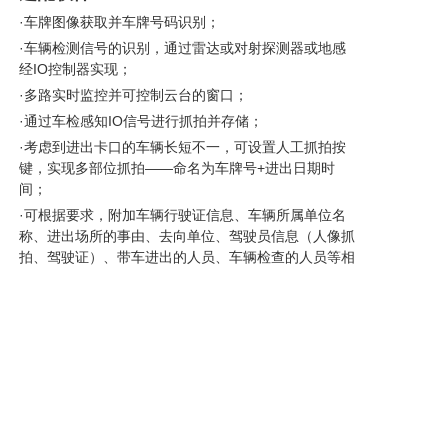
·车牌图像获取并车牌号码识别；
·车辆检测信号的识别，通过雷达或对射探测器或地感
经IO控制器实现；
·多路实时监控并可控制云台的窗口；
·通过车检感知IO信号进行抓拍并存储；
·考虑到进出卡口的车辆长短不一，可设置人工抓拍按
键，实现多部位抓拍——命名为车牌号+进出日期时
间；
·可根据要求，附加车辆行驶证信息、车辆所属单位名
称、进出场所的事由、去向单位、驾驶员信息（人像抓
拍、驾驶证）、带车进出的人员、车辆检查的人员等相
关信息。
·整个车辆底盘检查流程可通过地感线圈或光传感器、
无线雷达、精准激光对射带声光引导系统的车检器等实
现高度自动化操作。
·软件为用户提供了极为丰富和便捷的操作功能，设计
预留了大量可扩展的软硬件接口，极大的方便了用户操
作，同时满足了用户未来对系统不断扩展升级的需要。