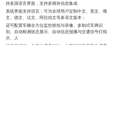
持多国语言界面，支持多模块信息集成
系统界面支持语言：可为全球用户定制中文、英文、俄
文、德文、法文、阿拉伯文等多语文版本；
还可配置车辆全方位监控抓拍与录像、多制式车牌识
别、自动检测状态显示、自动信息报播与交通信号灯指
示、人
证信息识别、全方位成像对比、人车证记录关联合成显
示、道闸与反恐路障联动控制、白黑名单自动识别、各
种高、
低底盘成像检测、超长车显示模式切换、丰富的图像后
期处理功能、车重检测与箱号识别、支持生命探测仪及
整车
X光机检测信息集成等；
支持多种道口管理模式：单向车道、进出混合车道、进
出独立双向车道、多车道，并且支持进出场车辆信息管
理；
上一个：浅埋/路面两用型车底扫描系统 醒豹系列