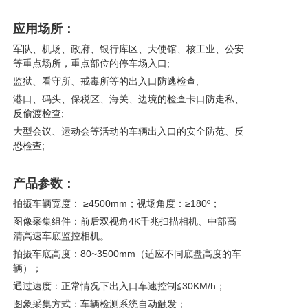
应用场所：
军队、机场、政府、银行库区、大使馆、核工业、公安
等重点场所，重点部位的停车场入口;
监狱、看守所、戒毒所等的出入口防逃检查;
港口、码头、保税区、海关、边境的检查卡口防走私、
反偷渡检查;
大型会议、运动会等活动的车辆出入口的安全防范、反
恐检查;
产品参数：
拍摄车辆宽度： ≥4500mm；视场角度：≥180º；
图像采集组件：前后双视角4K千兆扫描相机、中部高
清高速车底监控相机。
拍摄车底高度：80~3500mm（适应不同底盘高度的车
辆）；
通过速度：正常情况下出入口车速控制≦30KM/h；
图象采集方式：车辆检测系统自动触发；