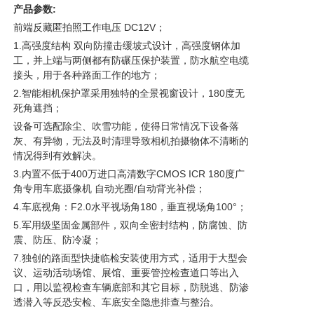
产品参数:
前端反藏匿拍照工作电压 DC12V；
1.高强度结构 双向防撞击缓坡式设计，高强度钢体加
工，并上端与两侧都有防碾压保护装置，防水航空电缆
接头，用于各种路面工作的地方；
2.智能相机保护罩采用独特的全景视窗设计，180度无
死角遮挡；
设备可选配除尘、吹雪功能，使得日常情况下设备落
灰、有异物，无法及时清理导致相机拍摄物体不清晰的
情况得到有效解决。
3.内置不低于400万进口高清数字CMOS ICR 180度广
角专用车底摄像机 自动光圈/自动背光补偿；
4.车底视角：F2.0水平视场角180，垂直视场角100°；
5.军用级坚固金属部件，双向全密封结构，防腐蚀、防
震、防压、防冷凝；
7.独创的路面型快捷临检安装使用方式，适用于大型会
议、运动活动场馆、展馆、重要管控检查道口等出入
口，用以监视检查车辆底部和其它目标，防脱逃、防渗
透潜入等反恐安检、车底安全隐患排查与整治。