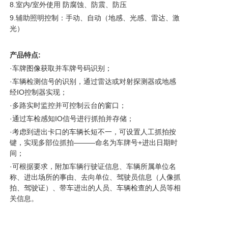
8.室内/室外使用 防腐蚀、防震、防压
9.辅助照明控制：手动、自动（地感、光感、雷达、激
光）
产品特点:
·车牌图像获取并车牌号码识别；
·车辆检测信号的识别，通过雷达或对射探测器或地感
经IO控制器实现；
·多路实时监控并可控制云台的窗口；
·通过车检感知IO信号进行抓拍并存储；
·考虑到进出卡口的车辆长短不一，可设置人工抓拍按
键，实现多部位抓拍———命名为车牌号+进出日期时
间；
·可根据要求，附加车辆行驶证信息、车辆所属单位名
称、进出场所的事由、去向单位、驾驶员信息（人像抓
拍、驾驶证）、带车进出的人员、车辆检查的人员等相
关信息。
·整个车辆底盘检查流程可通过地感线圈或光传感器、
无线雷达、精准激光对射带声光引导系统的车检器等实