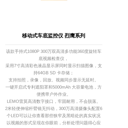
移动式车底监控仪 烈鹰系列
该款手持式1080P 300万双高清多功能360度旋转车
底视频检查仪，

采用7寸高清彩色液晶显示屏同时显示扫描图像，支
持64GB SD 卡存储；

支持拍照，录像，回放。视频同步显示无延时。

一键开启式专利遮阳罩和5000mAh 大容量电池，方
便携带户外作业。

LEMO雷莫高清数字接口，牢固耐用，不会脱落。

2米轻便伸缩杆臂镜无抖动，300万高清摄像头配置6
个LED可以让你查看那些狭窄及黑暗处的真实状况
以视频的形式呈现在你眼前，分析处理问题得心应