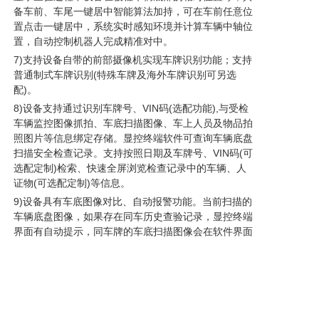
备车前、车尾一键居中智能算法加持，可在车前任意位
置点击一键居中，系统实时感知环境并计算车辆中轴位
置，自动控制机器人完成精准对中。
7)支持设备自带的前部摄像机实现车牌识别功能；支持
普通制式车牌识别(特殊车牌及海外车牌识别可另选
配)。
8)设备支持通过识别车牌号、VIN码(选配功能),与受检
车辆监控图像抓拍、车底扫描图像、车上人员及物品拍
照图片等信息绑定存储。显控终端软件可查询车辆底盘
扫描安全检查记录。支持按照日期及车牌号、VIN码(可
选配定制)检索、快速全屏浏览检查记录中的车辆、人
证物(可选配定制)等信息。
9)设备具有车底图像对比、自动报警功能。当前扫描的
车辆底盘图像，如果存在同车历史查验记录，显控终端
界面有自动提示，同车牌的车底扫描图像会在软件界面
上下排列显示，可进行联动对比，并支持对图像进行同
步缩放操作。可在选配FOD异常检测功能模块并开启
使用时，会对车底成像上的异常部位进行框出示警。
10)扫描图像生成后，操作人员可针对车底扫描图像的
嫌疑位置，通过显控终端上的图像手动标记，机器人本