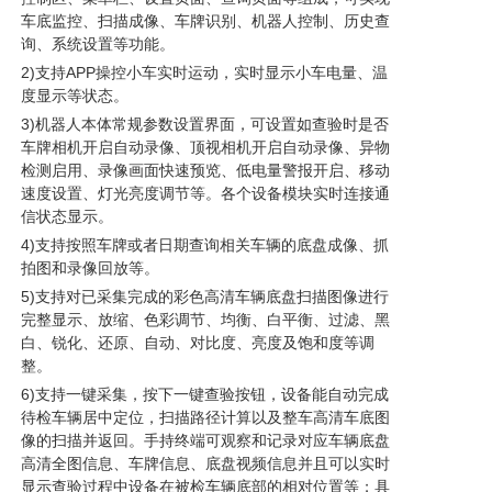
车底监控、扫描成像、车牌识别、机器人控制、历史查
询、系统设置等功能。
2)支持APP操控小车实时运动，实时显示小车电量、温
度显示等状态。
3)机器人本体常规参数设置界面，可设置如查验时是否
车牌相机开启自动录像、顶视相机开启自动录像、异物
检测启用、录像画面快速预览、低电量警报开启、移动
速度设置、灯光亮度调节等。各个设备模块实时连接通
信状态显示。
4)支持按照车牌或者日期查询相关车辆的底盘成像、抓
拍图和录像回放等。
5)支持对已采集完成的彩色高清车辆底盘扫描图像进行
完整显示、放缩、色彩调节、均衡、白平衡、过滤、黑
白、锐化、还原、自动、对比度、亮度及饱和度等调
整。
6)支持一键采集，按下一键查验按钮，设备能自动完成
待检车辆居中定位，扫描路径计算以及整车高清车底图
像的扫描并返回。手持终端可观察和记录对应车辆底盘
高清全图信息、车牌信息、底盘视频信息并且可以实时
显示查验过程中设备在被检车辆底部的相对位置等；具