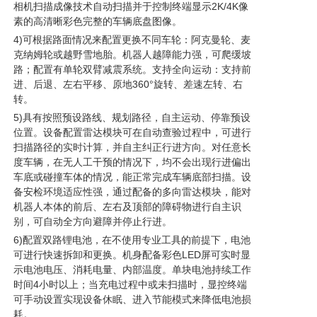
相机扫描成像技术自动扫描并于控制终端显示2K/4K像
素的高清晰彩色完整的车辆底盘图像。
4)可根据路面情况来配置更换不同车轮：阿克曼轮、麦
克纳姆轮或越野雪地胎。机器人越障能力强，可爬缓坡
路；配置有单轮双臂减震系统。支持全向运动：支持前
进、后退、左右平移、原地360°旋转、差速左转、右
转。
5)具有按照预设路线、规划路径，自主运动、停靠预设
位置。设备配置雷达模块可在自动查验过程中，可进行
扫描路径的实时计算，并自主纠正行进方向。对任意长
度车辆，在无人工干预的情况下，均不会出现行进偏出
车底或碰撞车体的情况，能正常完成车辆底部扫描。设
备安检环境适应性强，通过配备的多向雷达模块，能对
机器人本体的前后、左右及顶部的障碍物进行自主识
别，可自动全方向避障并停止行进。
6)配置双路锂电池，在不使用专业工具的前提下，电池
可进行快速拆卸和更换。机身配备彩色LED屏可实时显
示电池电压、消耗电量、内部温度。单块电池持续工作
时间4小时以上；当充电过程中或未扫描时，显控终端
可手动设置实现设备休眠、进入节能模式来降低电池损
耗。