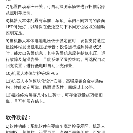
7)配置自动感应开关，可自动探测车辆来进行扫描启停
及照明等控制。
8)机器人本体配置有车前、车顶、车侧不同方向的多面
LED补光灯，以确保在低矮空间下不同方位区域的辅助
照明充足。
9)当机器人本体电池电压低于设定值时，设备支持通过
显控终端发出低电压提示音；设备运行遇到异常状况
时，能发出告警信息，其中告警信息应包括低电压、运
行故障及超温告警，且能反馈至显控终端。可选配自动
回充装置，进行低电时自动回充作业。
10)机器人本体防护等级IP65
11)机器人本体模块化设计安装，高强度铝合金材质结
构，性能稳定可靠。路面适应性：四级以上公路。
12)显控终端屏幕尺寸≥11英寸，可存储容量≥6万幅图
像，且可扩展存储卡。
软件功能：
1)软件功能：系统软件主要由车底监控显示区、机器人
控制区、菜单栏、设置页面、查询页面等组成，可实现