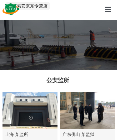
中文/EN
南京索安京东专营店
首页
产品中心
解决方案
服务案例
关于我们
公安监所
上海 某监所
广东佛山 某监狱