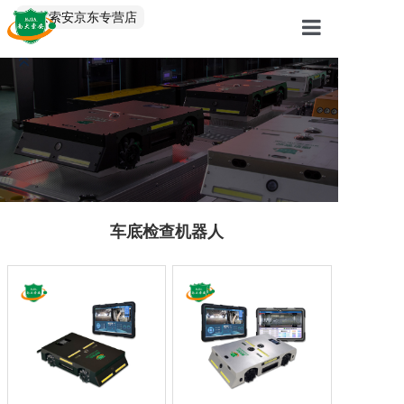
中文/EN
南京索安京东专营店
首页
产品中心
解决方案
服务案例
关于我们
车底检查机器人