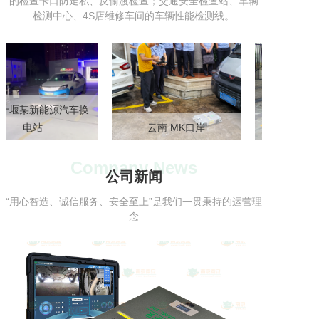
的检查卡口防走私、反偷渡检查；交通安全检查站、车辆
检测中心、4S店维修车间的车辆性能检测线。
某新能源汽车换
普洱 某戒毒所
电站
上海 某国际机场
云南 MK口岸
北京 某4F级国
内蒙古 GQMD
Company News
公司新闻
“用心智造、诚信服务、安全至上”是我们一贯秉持的运营理
念