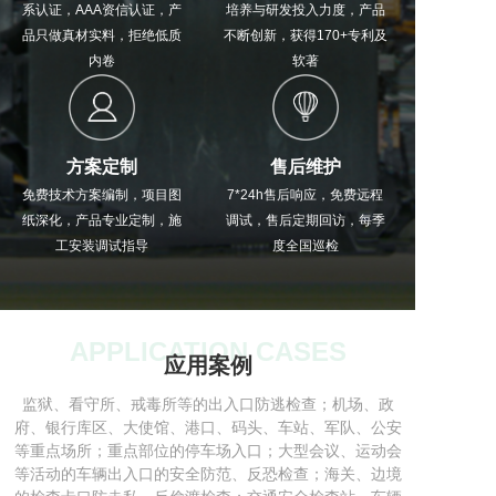
系认证，AAA资信认证，产
培养与研发投入力度，产品
品只做真材实料，拒绝低质
不断创新，获得170+专利及
内卷
软著
方案定制
售后维护
免费技术方案编制，项目图
7*24h售后响应，免费远程
纸深化，产品专业定制，施
调试，售后定期回访，每季
工安装调试指导
度全国巡检
APPLICATION CASES
应用案例
监狱、看守所、戒毒所等的出入口防逃检查；机场、政
府、银行库区、大使馆、港口、码头、车站、军队、公安
等重点场所；重点部位的停车场入口；大型会议、运动会
等活动的车辆出入口的安全防范、反恐检查；海关、边境